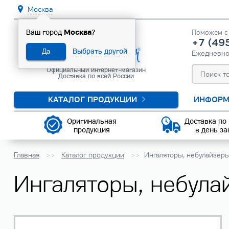
Москва
Москва
Ваш город
?
Поможем с 
+7 (49
Выбрать другой
Да
Ежедневн
Официальный интернет-магазин
Доставка по всей России
КАТАЛОГ ПРОДУКЦИИ
ИНФОРМ
Оригинальная
Доставка по
продукция
в день за
Главная
Каталог продукции
Ингаляторы, небулайзер
Ингаляторы, небулай