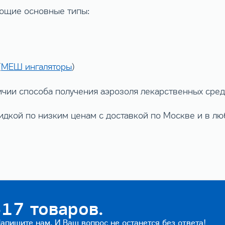
ющие основные типы:
(
МЕШ ингаляторы
)
ичии способа получения аэрозоля лекарственных сред
идкой по низким ценам с доставкой по Москве и в л
17 товаров.
пишите нам. И Ваш вопрос не останется без ответа!