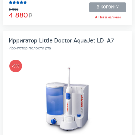
В КОРЗИНУ
5 660
4 880
✗
Нет в наличии
Ирригатор Little Doctor AquaJet LD-A7
Ирригатор полости рта
-9%