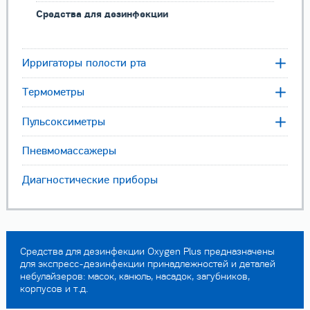
Средства для дезинфекции
Ирригаторы полости рта
Термометры
Пульсоксиметры
Пневмомассажеры
Диагностические приборы
Средства для дезинфекции Oxygen Plus предназначены
для экспресс-дезинфекции принадлежностей и деталей
небулайзеров: масок, канюль, насадок, загубников,
корпусов и т.д.