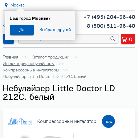
Москва
+7 (495) 204-36-40
Ваш город
Москва
?
8 (800) 511-96-40
Да
Выбрать другой
0
Главная
Каталог продукции
Ингаляторы, небулайзеры
Компрессорные ингаляторы
Небулайзер Little Doctor LD-212C, белый
Небулайзер Little Doctor LD-
212C, белый
Компрессорный ингалятор