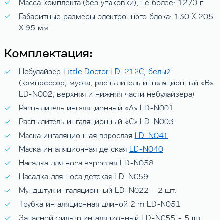
Масса комплекта (без упаковки), не более: 1270 г
Габаритные размеры электронного блока: 130 X 205
X 95 мм
Комплектация:
Небулайзер
Little Doctor LD-212C, белый
(компрессор, муфта, распылитель ингаляционный «В»
LD-N002, верхняя и нижняя части небулайзера)
Распылитель ингаляционный «A» LD-N001
Распылитель ингаляционный «C» LD-N003
Маска ингаляционная взрослая
LD-N041
Маска ингаляционная детская
LD-N040
Насадка для носа взрослая LD-N058
Насадка для носа детская LD-N059
Мундштук ингаляционный LD-N022 - 2 шт.
Трубка ингаляционная длиной 2 m LD-N051
Запасной фильтр ингаляционный LD-N055 - 5 шт.