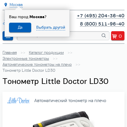
Москва
+7 (495) 204-36-40
Ваш город
Москва
?
8 (800) 511-96-40
Да
Выбрать другой
0
Главная
Каталог продукции
Электронные тонометры
Автоматические тонометры на плечо
Тонометр Little Doctor LD30
Тонометр Little Doctor LD30
Автоматический тонометр на плечо