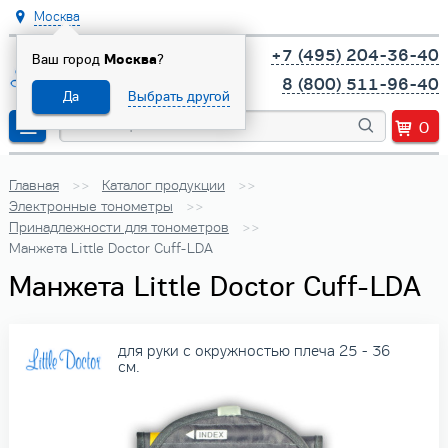
Москва
+7 (495) 204-36-40
Ваш город
Москва
?
8 (800) 511-96-40
Да
Выбрать другой
0
Главная
Каталог продукции
Электронные тонометры
Принадлежности для тонометров
Манжета Little Doctor Cuff-LDA
Манжета Little Doctor Cuff-LDA
для руки с окружностью плеча 25 - 36
см.