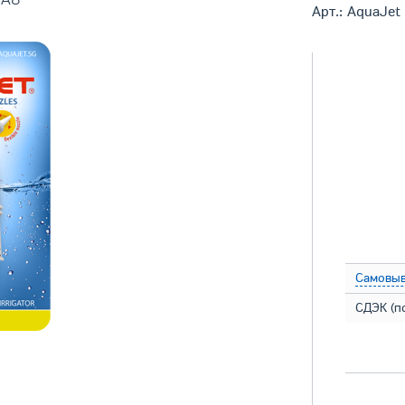
Арт.: AquaJe
Самовыв
СДЭК (п