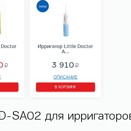
 Doctor
Ирригатор Little Doctor
A…
0
3 910
Е
ОПИСАНИЕ
В КОРЗИНУ
-SA02 для ирригаторов 