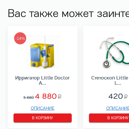
Вас также может заинт
-14%
Ирригатор Little Doctor
Стетоскоп Little
A…
L…
4 880
420
5 660
ОПИСАНИЕ
ОПИСАНИ
В КОРЗИНУ
В КОРЗИНУ