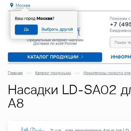
Москва
Москва
Ваш город
?
Поможем с 
+7 (49
Выбрать другой
Да
Ежедневн
Официальный интернет-магазин
Доставка по всей России
КАТАЛОГ ПРОДУКЦИИ
ИНФОРМ
Главная
Каталог продукции
Ирригаторы полости рта
Насадки LD-SA02 для
A8
2 шт., для ирригатора AquaJet LD